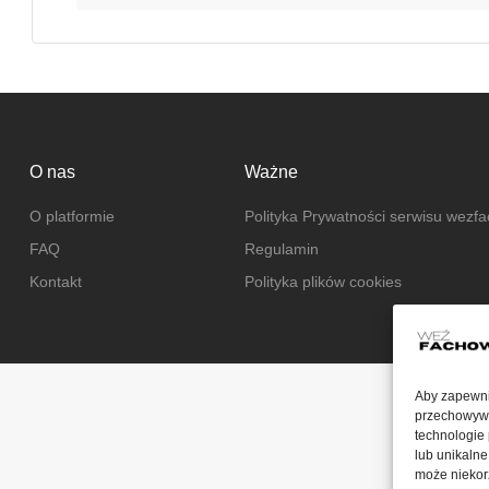
O nas
Ważne
O platformie
Polityka Prywatności serwisu wezf
FAQ
Regulamin
Kontakt
Polityka plików cookies
Aby zapewnić
przechowywan
technologie
lub unikalne
może niekorz