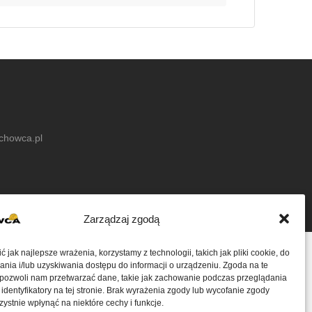
achowca.pl
Zarządzaj zgodą
 jak najlepsze wrażenia, korzystamy z technologii, takich jak pliki cookie, do
ia i/lub uzyskiwania dostępu do informacji o urządzeniu. Zgoda na te
 pozwoli nam przetwarzać dane, takie jak zachowanie podczas przeglądania
 identyfikatory na tej stronie. Brak wyrażenia zgody lub wycofanie zgody
ystnie wpłynąć na niektóre cechy i funkcje.