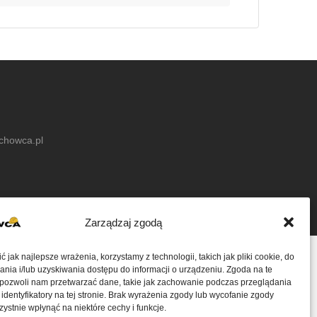
achowca.pl
Zarządzaj zgodą
 jak najlepsze wrażenia, korzystamy z technologii, takich jak pliki cookie, do
ia i/lub uzyskiwania dostępu do informacji o urządzeniu. Zgoda na te
 pozwoli nam przetwarzać dane, takie jak zachowanie podczas przeglądania
 identyfikatory na tej stronie. Brak wyrażenia zgody lub wycofanie zgody
ystnie wpłynąć na niektóre cechy i funkcje.