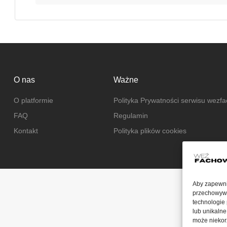
O nas
Ważne
O platformie
Polityka Prywatności serwisu wezf
FAQ
Regulamin
Kontakt
Polityka plików cookies
Aby zapewnić
przechowywan
technologie
lub unikalne
może niekorz