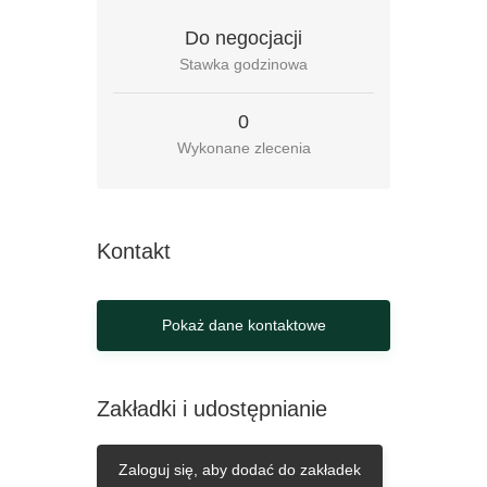
Do negocjacji
Stawka godzinowa
0
Wykonane zlecenia
Kontakt
Pokaż dane kontaktowe
Numer telefonu:
+48794357023
Zakładki i udostępnianie
E-mail:
rembydserwis@gmail.com
Zaloguj się, aby dodać do zakładek