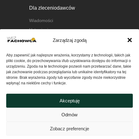
Dla zleceniodawców
Wiadomości
Ustawienia
Zarządzaj zgodą
O nas
Aby zapewnić jak najlepsze wrażenia, korzystamy z technologii, takich jak
O platformie
pliki cookie, do przechowywania i/lub uzyskiwania dostępu do informacji o
FAQ
urządzeniu. Zgoda na te technologie pozwoli nam przetwarzać dane, takie
jak zachowanie podczas przeglądania lub unikalne identyfikatory na tej
Kontakt
stronie. Brak wyrażenia zgody lub wycofanie zgody może niekorzystnie
wpłynąć na niektóre cechy i funkcje.
Ważne
Akceptuję
Polityka Prywatności serwisu
wezfachowca.pl
Odmów
Regulamin
Zobacz preferencje
Polityka plików cookies