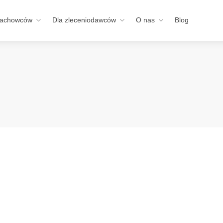
fachowców
Dla zleceniodawców
O nas
Blog