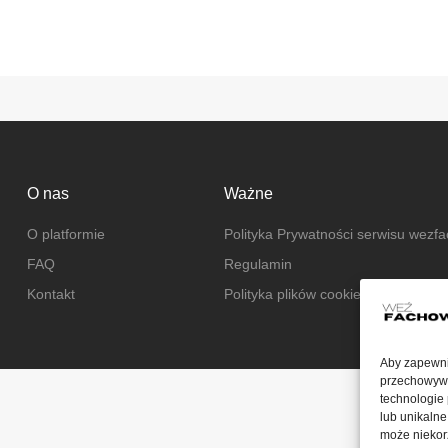
O nas
Ważne
O platformie
Polityka Prywatności serwisu wezf
FAQ
Regulamin
Kontakt
Polityka plików cookies
Aby zapewnić
przechowywan
technologie
lub unikalne
może niekorz