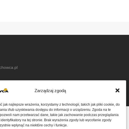
achowca.pl
Zarządzaj zgodą
 jak najlepsze wrażenia, korzystamy z technologii, takich jak pliki cookie, do
ia i/lub uzyskiwania dostępu do informacji o urządzeniu. Zgoda na te
 pozwoli nam przetwarzać dane, takie jak zachowanie podczas przeglądania
 identyfikatory na tej stronie. Brak wyrażenia zgody lub wycofanie zgody
ystnie wpłynąć na niektóre cechy i funkcje.