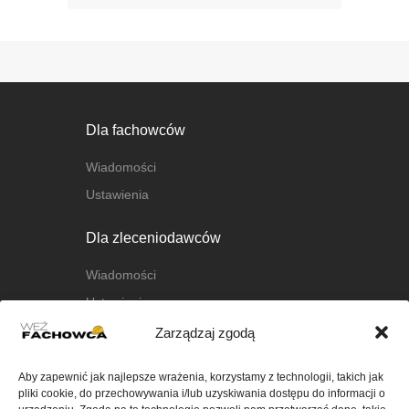
Dla fachowców
Wiadomości
Ustawienia
Dla zleceniodawców
Wiadomości
Ustawienia
Zarządzaj zgodą
O nas
Aby zapewnić jak najlepsze wrażenia, korzystamy z technologii, takich jak
O platformie
pliki cookie, do przechowywania i/lub uzyskiwania dostępu do informacji o