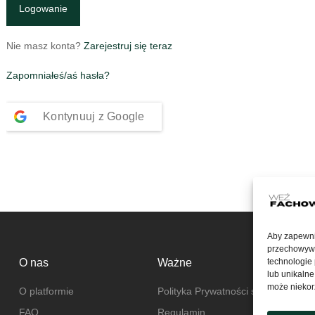
Nie masz konta?
Zarejestruj się teraz
Zapomniałeś/aś hasła?
Kontynuuj z
Google
Aby zapewnić
przechowywan
O nas
Ważne
technologie
lub unikalne
może niekorz
O platformie
Polityka Prywatności serwisu wezf
FAQ
Regulamin