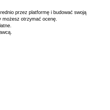
ednio przez platformę i budować swoją
y możesz otrzymać ocenę.
łatne.
dawcą.