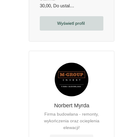
30,00, Do ustalenia, negocjacjizł / godzinę
Wyświetl profil
Norbert Myrda
Firma budowlana - remonty,
wykończenia oraz ocieplenia
elewacji!