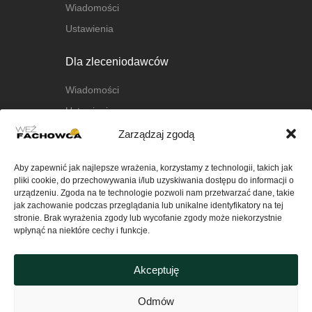
Wiadomości
Ustawienia
Dla zleceniodawców
Wiadomości
Ustawienia
Zarządzaj zgodą
O nas
Aby zapewnić jak najlepsze wrażenia, korzystamy z technologii, takich jak
O platformie
pliki cookie, do przechowywania i/lub uzyskiwania dostępu do informacji o
FAQ
urządzeniu. Zgoda na te technologie pozwoli nam przetwarzać dane, takie
jak zachowanie podczas przeglądania lub unikalne identyfikatory na tej
Kontakt
stronie. Brak wyrażenia zgody lub wycofanie zgody może niekorzystnie
wpłynąć na niektóre cechy i funkcje.
Ważne
Akceptuję
Polityka Prywatności serwisu
wezfachowca.pl
Odmów
Regulamin