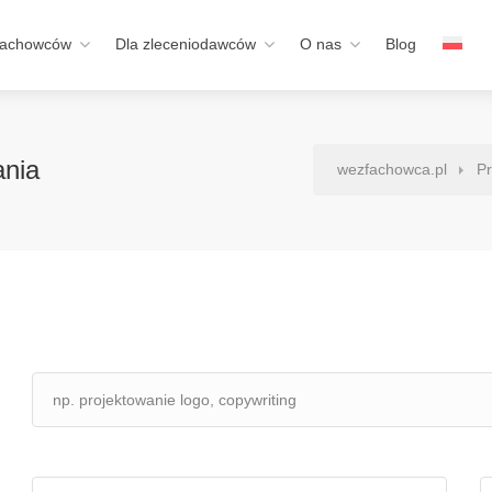
fachowców
Dla zleceniodawców
O nas
Blog
nia
wezfachowca.pl
Pr