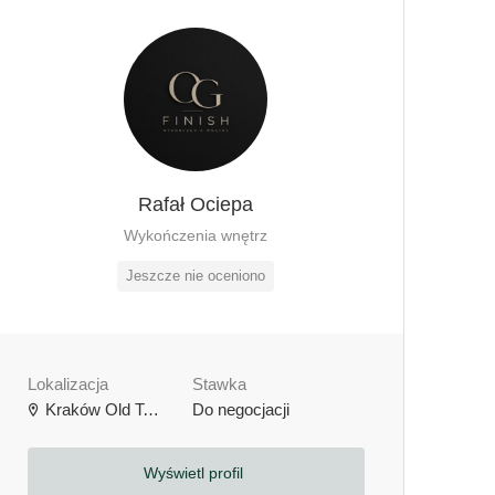
Rafał Ociepa
Wykończenia wnętrz
Jeszcze nie oceniono
Lokalizacja
Stawka
Kraków Old Town, Kraków, Polska
Do negocjacji
Wyświetl profil