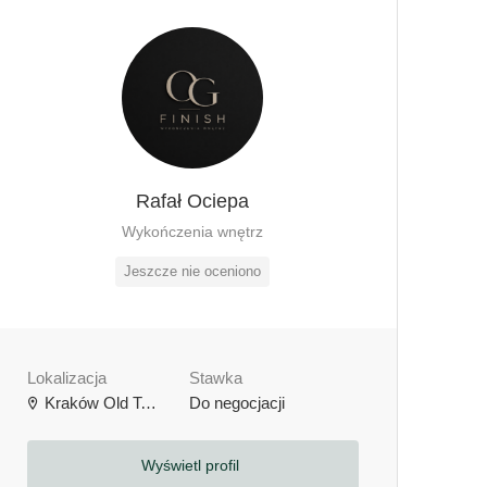
Rafał Ociepa
Wykończenia wnętrz
Jeszcze nie oceniono
Lokalizacja
Stawka
Kraków Old Town, Kraków, Polska
Do negocjacji
Wyświetl profil