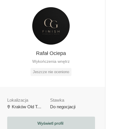
Rafał Ociepa
Wykończenia wnętrz
Jeszcze nie oceniono
Lokalizacja
Stawka
Kraków Old Town, Kraków, Polska
Do negocjacji
Wyświetl profil