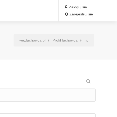
Zaloguj się
Zarejestruj się
wezfachowca.pl
Profil fachowca
itd