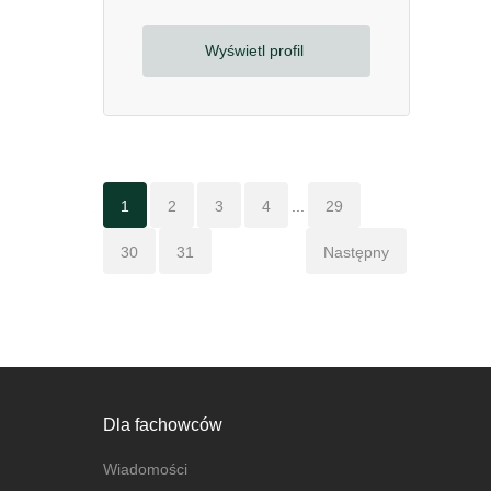
Wyświetl profil
1
2
3
4
...
29
30
31
Następny
Dla fachowców
Wiadomości