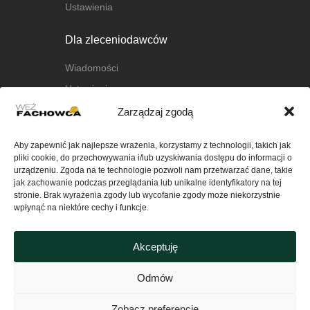
Ustawienia
Dla zleceniodawców
Wiadomości
Ustawienia
Zarządzaj zgodą
O nas
Aby zapewnić jak najlepsze wrażenia, korzystamy z technologii, takich jak
O platformie
pliki cookie, do przechowywania i/lub uzyskiwania dostępu do informacji o
FAQ
urządzeniu. Zgoda na te technologie pozwoli nam przetwarzać dane, takie
jak zachowanie podczas przeglądania lub unikalne identyfikatory na tej
Kontakt
stronie. Brak wyrażenia zgody lub wycofanie zgody może niekorzystnie
wpłynąć na niektóre cechy i funkcje.
Ważne
Akceptuję
Polityka Prywatności serwisu
wezfachowca.pl
Odmów
Regulamin
Zobacz preferencje
Polityka plików cookies