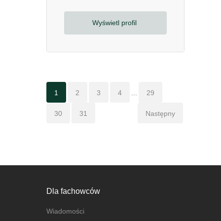
Wyświetl profil
1
2
3
4
...
29
30
31
Następny
Dla fachowców
Wiadomości