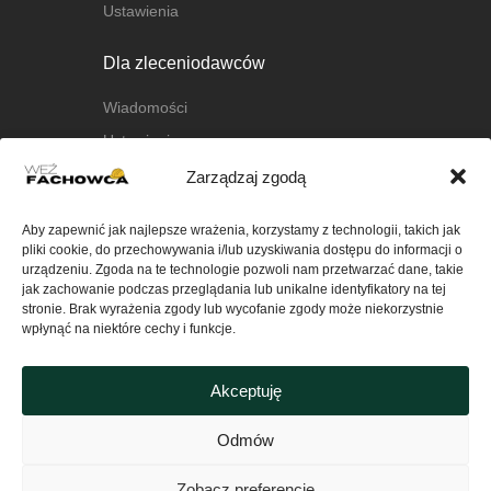
Ustawienia
Dla zleceniodawców
Wiadomości
Ustawienia
Zarządzaj zgodą
O nas
Aby zapewnić jak najlepsze wrażenia, korzystamy z technologii, takich jak
O platformie
pliki cookie, do przechowywania i/lub uzyskiwania dostępu do informacji o
FAQ
urządzeniu. Zgoda na te technologie pozwoli nam przetwarzać dane, takie
jak zachowanie podczas przeglądania lub unikalne identyfikatory na tej
Kontakt
stronie. Brak wyrażenia zgody lub wycofanie zgody może niekorzystnie
wpłynąć na niektóre cechy i funkcje.
Ważne
Akceptuję
Polityka Prywatności serwisu
wezfachowca.pl
Odmów
Regulamin
Zobacz preferencje
Polityka plików cookies