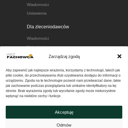
Wiadomości
Ustawienia
Dla zleceniodawców
Wiadomości
Ustawienia
Zarządzaj zgodą
O nas
Aby zapewnić jak najlepsze wrażenia, korzystamy z technologii, takich jak
O platformie
pliki cookie, do przechowywania i/lub uzyskiwania dostępu do informacji o
FAQ
urządzeniu. Zgoda na te technologie pozwoli nam przetwarzać dane, takie
jak zachowanie podczas przeglądania lub unikalne identyfikatory na tej
Kontakt
stronie. Brak wyrażenia zgody lub wycofanie zgody może niekorzystnie
wpłynąć na niektóre cechy i funkcje.
Ważne
Akceptuję
Polityka Prywatności serwisu
wezfachowca.pl
Odmów