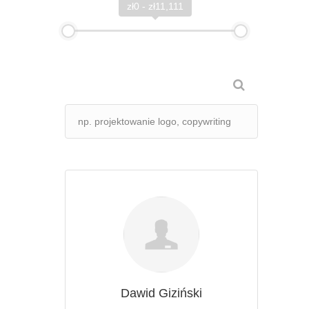
zł0 - zł11,111
Dawid Giziński