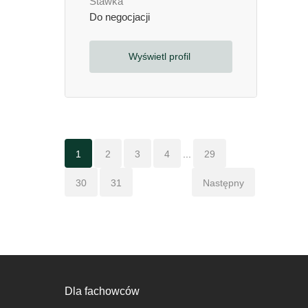
Stawka
Do negocjacji
Wyświetl profil
1
2
3
4
...
29
30
31
Następny
Dla fachowców