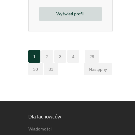
Wyświetl profil
1
2
3
4
...
29
30
31
Następny
Dla fachowców
Wiadomości