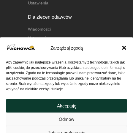
Ustawienia
Dla zleceniodawców
Wiadomości
Ustawienia
Zarządzaj zgodą
O nas
Aby zapewnić jak najlepsze wrażenia, korzystamy z technologii, takich jak
O platformie
pliki cookie, do przechowywania i/lub uzyskiwania dostępu do informacji o
FAQ
urządzeniu. Zgoda na te technologie pozwoli nam przetwarzać dane, takie
jak zachowanie podczas przeglądania lub unikalne identyfikatory na tej
Kontakt
stronie. Brak wyrażenia zgody lub wycofanie zgody może niekorzystnie
wpłynąć na niektóre cechy i funkcje.
Ważne
Akceptuję
Polityka Prywatności serwisu
wezfachowca.pl
Odmów
Regulamin
Zobacz preferencje
Polityka plików cookies