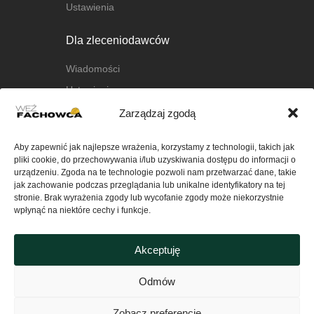
Ustawienia
Dla zleceniodawców
Wiadomości
Ustawienia
Zarządzaj zgodą
O nas
Aby zapewnić jak najlepsze wrażenia, korzystamy z technologii, takich jak
O platformie
pliki cookie, do przechowywania i/lub uzyskiwania dostępu do informacji o
FAQ
urządzeniu. Zgoda na te technologie pozwoli nam przetwarzać dane, takie
jak zachowanie podczas przeglądania lub unikalne identyfikatory na tej
Kontakt
stronie. Brak wyrażenia zgody lub wycofanie zgody może niekorzystnie
wpłynąć na niektóre cechy i funkcje.
Ważne
Akceptuję
Polityka Prywatności serwisu
wezfachowca.pl
Odmów
Regulamin
Zobacz preferencje
Polityka plików cookies