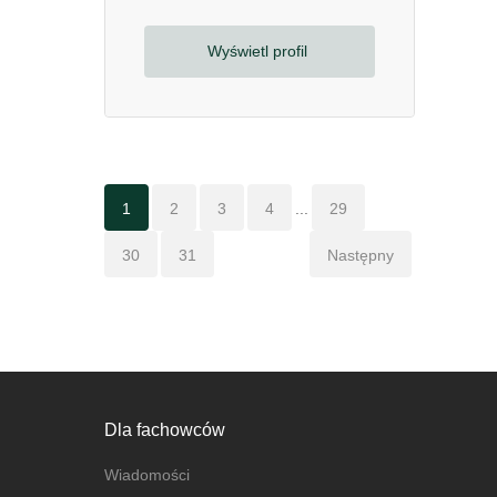
Wyświetl profil
1
2
3
4
...
29
30
31
Następny
Dla fachowców
Wiadomości