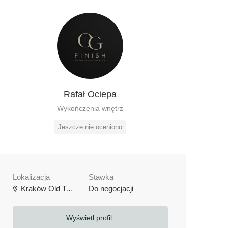
Rafał Ociepa
Wykończenia wnętrz
Jeszcze nie oceniono
Lokalizacja
Stawka
Kraków Old Town, Kraków, Polska
Do negocjacji
Wyświetl profil