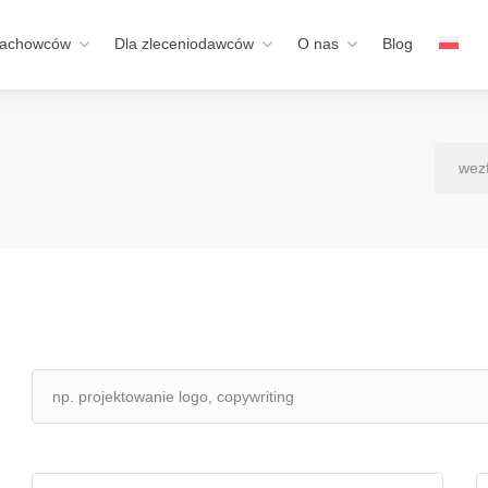
fachowców
Dla zleceniodawców
O nas
Blog
wez