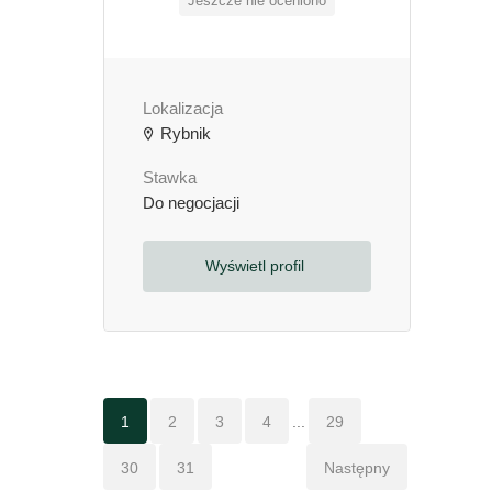
Jeszcze nie oceniono
Lokalizacja
Rybnik
Stawka
Do negocjacji
Wyświetl profil
1
2
3
4
...
29
30
31
Następny