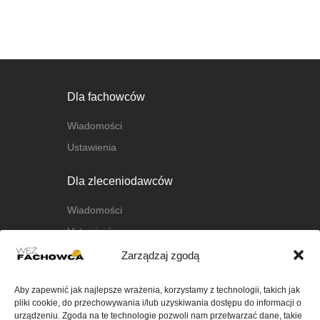
Dla fachowców
Wiadomości
Ustawienia
Dla zleceniodawców
Wiadomości
Ustawienia
Zarządzaj zgodą
O nas
Aby zapewnić jak najlepsze wrażenia, korzystamy z technologii, takich jak
O platformie
pliki cookie, do przechowywania i/lub uzyskiwania dostępu do informacji o
FAQ
urządzeniu. Zgoda na te technologie pozwoli nam przetwarzać dane, takie