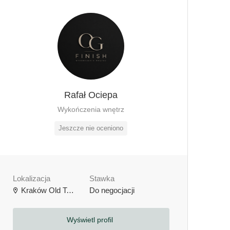
Rafał Ociepa
Wykończenia wnętrz
Jeszcze nie oceniono
Lokalizacja
Stawka
Kraków Old Town, Kraków, Polska
Do negocjacji
Wyświetl profil