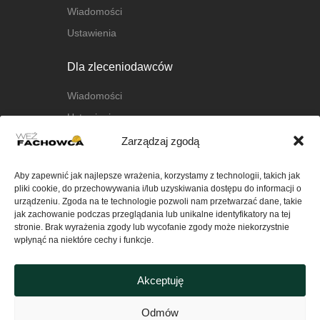
Wiadomości
Ustawienia
Dla zleceniodawców
Wiadomości
Ustawienia
Zarządzaj zgodą
O nas
Aby zapewnić jak najlepsze wrażenia, korzystamy z technologii, takich jak
O platformie
pliki cookie, do przechowywania i/lub uzyskiwania dostępu do informacji o
FAQ
urządzeniu. Zgoda na te technologie pozwoli nam przetwarzać dane, takie
jak zachowanie podczas przeglądania lub unikalne identyfikatory na tej
Kontakt
stronie. Brak wyrażenia zgody lub wycofanie zgody może niekorzystnie
wpłynąć na niektóre cechy i funkcje.
Ważne
Akceptuję
Polityka Prywatności serwisu
wezfachowca.pl
Odmów