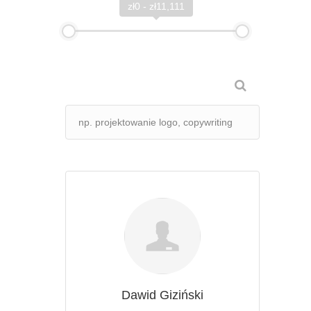
zł0 - zł11,111
Dawid Giziński