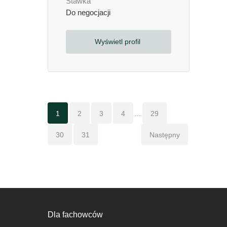
Stawka
Do negocjacji
Wyświetl profil
1
2
3
4
...
29
30
31
Następny
Dla fachowców