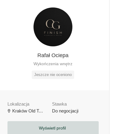
Rafał Ociepa
Wykończenia wnętrz
Jeszcze nie oceniono
Lokalizacja
Stawka
Kraków Old Town, Kraków, Polska
Do negocjacji
Wyświetl profil