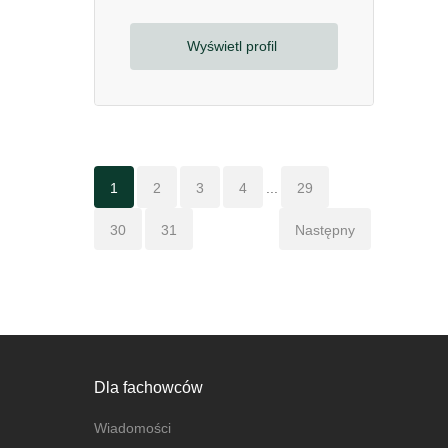
Wyświetl profil
1
2
3
4
...
29
30
31
Następny
Dla fachowców
Wiadomości