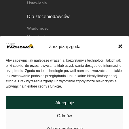
Ustawienia
Dla zleceniodawców
Wiadomości
Ustawienia
Zarządzaj zgodą
O nas
Aby zapewnić jak najlepsze wrażenia, korzystamy z technologii, takich jak
O platformie
pliki cookie, do przechowywania i/lub uzyskiwania dostępu do informacji o
FAQ
urządzeniu. Zgoda na te technologie pozwoli nam przetwarzać dane, takie
jak zachowanie podczas przeglądania lub unikalne identyfikatory na tej
Kontakt
stronie. Brak wyrażenia zgody lub wycofanie zgody może niekorzystnie
wpłynąć na niektóre cechy i funkcje.
Ważne
Akceptuję
Polityka Prywatności serwisu
wezfachowca.pl
Odmów
Regulamin
Zobacz preferencje
Polityka plików cookies