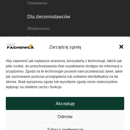
Ustawienia
Dla zleceniodawców
Wiadomości
Ustawienia
Zarządzaj zgodą
O nas
Aby zapewnić jak najlepsze wrażenia, korzystamy z technologii, takich jak
O platformie
pliki cookie, do przechowywania i/lub uzyskiwania dostępu do informacji o
FAQ
urządzeniu. Zgoda na te technologie pozwoli nam przetwarzać dane, takie
jak zachowanie podczas przeglądania lub unikalne identyfikatory na tej
Kontakt
stronie. Brak wyrażenia zgody lub wycofanie zgody może niekorzystnie
wpłynąć na niektóre cechy i funkcje.
Ważne
Akceptuję
Polityka Prywatności serwisu
wezfachowca.pl
Odmów
Regulamin
Zobacz preferencje
Polityka plików cookies