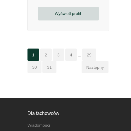
Wyświetl profil
1
2
3
4
...
29
30
31
Następny
Dla fachowców
Wiadomości